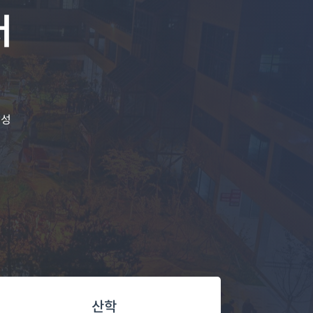
터
달성
산학