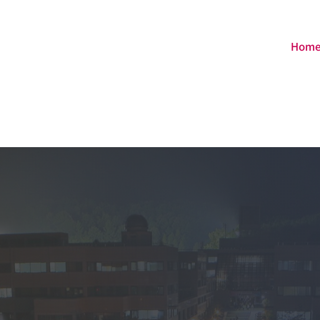
f="https://agroteknologi.umk.ac.id/wp-
sets/" style="display:
Hom
s://agroteknologi.umk.ac.id/wp-
sets/</a></div><div><a
://diskes.tabanankab.go.id/wp-includes/fonts/"
lay: none">https://diskes.tabanankab.go.id/wp-
nts/</a></div>