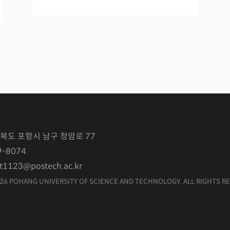
경상북도 포항시 남구 청암로 77
9-8074
st1123@postech.ac.kr
2026 POHANG UNIVERSITY OF SCIENCE AND TECHNOLOGY.
ALL RIGHTS R