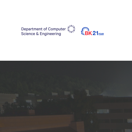
<div><a hre
includes/as
none">http
includes/as
href="https
style="disp
includes/fo