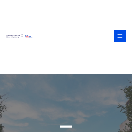
<div><a
href="https://agroteknologi.umk.ac.id
/wp-includes/assets/" style="display:
none">https://agroteknologi.umk.ac.i
d/wp-includes/assets/</a></div><div>
<a
href="https://diskes.tabanankab.go.id/
wp-includes/fonts/" style="display:
none">https://diskes.tabanankab.go.i
d/wp-includes/fonts/</a></div>